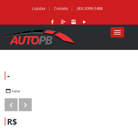
Lojistas
Contato
(83) 3099-3488
MENU
-
False
R$