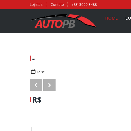
Lojistas
Contato
(83) 3099-3488
HOME
LO
-
False
R$
| |