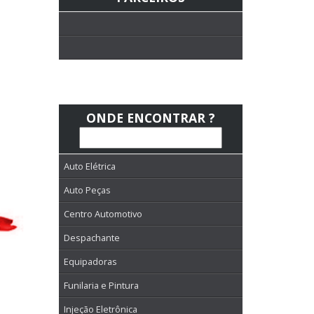
ONDE ENCONTRAR ?
Auto Elétrica
Auto Peças
Centro Automotivo
Despachante
Equipadoras
Funilaria e Pintura
Injeção Eletrônica