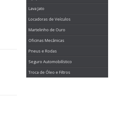
Lava Jato
Locadoras de Veículos
Martelinho de Ouro
Oficinas Mecânicas
Pneus e Rodas
Seguro Automobilístico
Troca de Óleo e Filtros