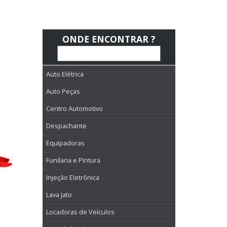
ONDE ENCONTRAR ?
Auto Elétrica
Auto Peças
Centro Automotivo
Despachante
Equipadoras
Funilaria e Pintura
Injeção Eletrônica
Lava Jato
Locadoras de Veículos