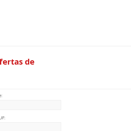
ofertas de
e:
UF: