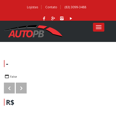
Lojistas
Contato
(83) 3099-3488
MENU
-
False
R$